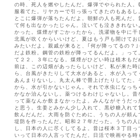
の時、死人を燃やしたんだ。爆弾でやられた人。
服着てた。リヤカーで引っ張ってきたのもあるし
とこに爆弾が落ちたんだよ。朝鮮の人も死んだ。
て何も出なかったじゃん。泣いても泣ききれない
かった。煤煙がすごかったから、洗濯物を中に干
北風が吹くからいいけど、夏はもう戸も開けてお
みたいだよ。親戚が来ると、｢何が降ってるの？｣
だよ鉄粉。鋼管の鉄粉が降ってるんだよ。」って
て２２、３年になる。煤煙がひどい時は植木もだ
前は、この辺畑があったらしいけど、私が来た時
ら、台風がきたりして大水があると、水が入って
あんまりないし、丸太ん棒で畳上げたりしてた。
から、水が引かないじゃん。それで水虫になっち
かなか治んないし。薬つけるわけじゃないし。昔
って薬なんか飲まなかったよ。みんながそうだっ
と思う。生姜とみかん少し入れて、黒砂糖入れて
飲んだんだ。大雨を防ぐために、うちの人が頼ん
堤防を作ったんだ。昭和２７年だった。うちの人
し、日本の人に尽くしてるよ。昔は桜本３丁目っ
いって日本の人言ってたんだ。日活で映画やる時