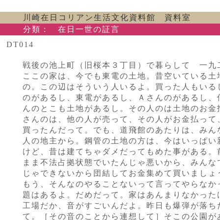
川崎在日コリアン生活文化資料館 資料室
分類：
在日一世の証言
DT014
戦後の池上町（旧桜本３丁目）で暮らして 一九
ここの家は、今でも東電の土地。昔空いている土
の。この辺はそういう人いるよ。買った人もいる
のがあるし、東電があるし、Ａさんのがあるし、
んのとこも土地があるし。その人のは土地のお金
さんのは、他の人が売って、その人がお金払って
買ったんだって。でも、道飛館のあたりは、みん
人の地主から。鋼管の土地の方は、今はいっぱい
けど、昔は建てちゃダメだってもめた事がある。
まま不法占拠状態でいたんじゃ悪いから、みんな
じゃできないから団結してお金集めて買いましょ
もう、そんなのやることないって言ってやらなか
題はあるよ。だめだって。家はあんまりなかった
工場だか、音がすごいんだよ。昨日も爆弾が落ち
て。［その音のことから連想して］そこの公園が