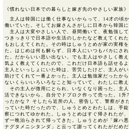
《慣れない日本での暮らしと嫁ぎ先のやさしい家族》
主人は韓国には働く仕事ないからって、14才の頃
働いていた。そしてお嫁さんさがしに日本から韓国に
主人は大変やさしい人で、昼間働いて、夜勉強して
つきっきりで日本語や生活のしかたなど教えてくれた
もおしえてくれた。その時はしゅうとめが家の実権を
た。はじめは何も解らず、日本人にいつもバカにされ
た。だからいい思い出ない。でも主人はやさしく教え
気よく教えてくれたので、これだけ日本語も話せるよ
主人といっしょにいた時は、苦労したけど、主人がい
助けてくれて一番よかった。主人は勉強家だったから
ないくらいいろいろなこと知っていて、わたしに教え
その主人が徴用にとられ、いなくなり困った。主人
活できないから、自分でドブロク作って売った。1升7
ったかな？ そしたら近所の人、密告して、警察がき
っていた時だったので、しゅうとめとわたしは、手錠
察につれてゆかれた。しゅうとめはすぐ帰されたが、
ず一晩泊らされて帰ってきた。しゅうとめが「嫁ハ悪
ナグタメニシタンダ」と云って謝ってくれたがだめだ