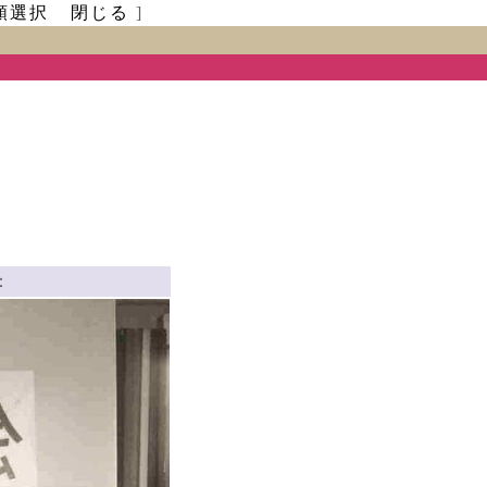
類選択
閉じる
]
：