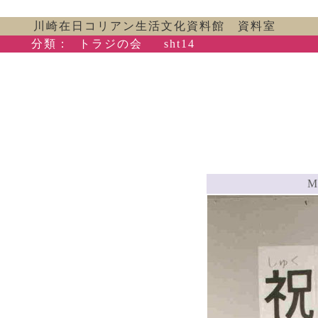
川崎在日コリアン生活文化資料館 資料室
分類：
トラジの会
sht14
M